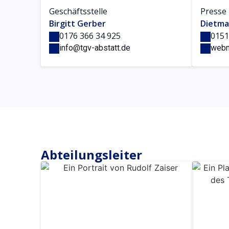
Geschäftsstelle
Presse
Birgitt Gerber
Dietma
0176 366 34 925
0151
info@tgv-abstatt.de
webm
Abteilungsleiter