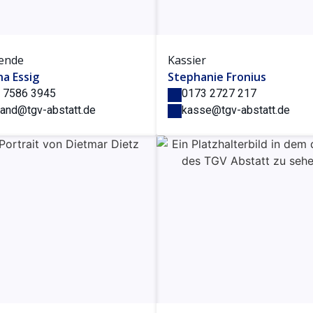
zende
Kassier
na Essig
Stephanie Fronius
 7586 3945
0173 2727 217
tand@tgv-abstatt.de
kasse@tgv-abstatt.de