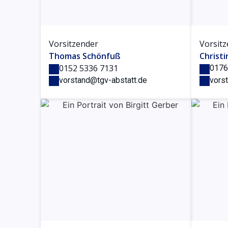
Vorsitzender
Vorsit
Thomas Schönfuß
Christi
0152 5336 7131
0176
vorstand@tgv-abstatt.de
vors