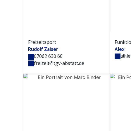
Freizeitsport
Funktio
Rudolf Zaiser
Alex
07062 630 60
athle
freizeit@tgv-abstatt.de