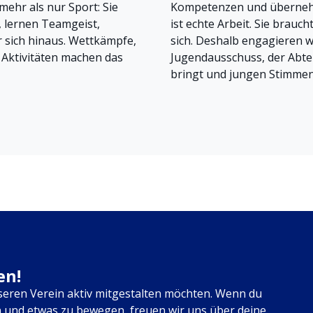
mehr als nur Sport: Sie
Kompetenzen und übernehm
, lernen Teamgeist,
ist echte Arbeit. Sie brauc
 sich hinaus. Wettkämpfe,
sich. Deshalb engagieren w
 Aktivitäten machen das
Jugendausschuss, der Abte
bringt und jungen Stimmen
en!
seren Verein aktiv mitgestalten möchten. Wenn du
und etwas zu bewegen, freuen wir uns über deine