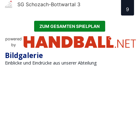
SG Schozach-Bottwartal 3
9
ZUM GESAMTEN SPIELPLAN
powered
by
Bildgalerie
Einblicke und Eindrücke aus unserer Abteilung
Drohnenbild
Tunier
Tunier 2
Tunier 3
Handball
Tunier 4
Tunier 5
Teamfoto
Teamfoto 2
Mehr Bilder laden
Veranstaltungen im Handball