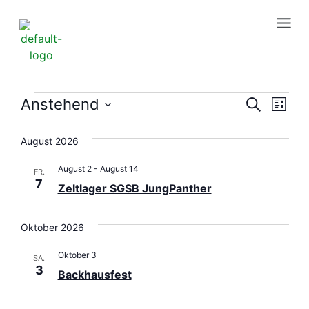
Veran
Ver
Anstehend
Suche
Liste
Datum
Ans
Suche
wählen.
August 2026
Nav
und
August 2
-
August 14
FR.
Ansic
7
Zeltlager SGSB JungPanther
Navig
Oktober 2026
Oktober 3
SA.
3
Backhausfest